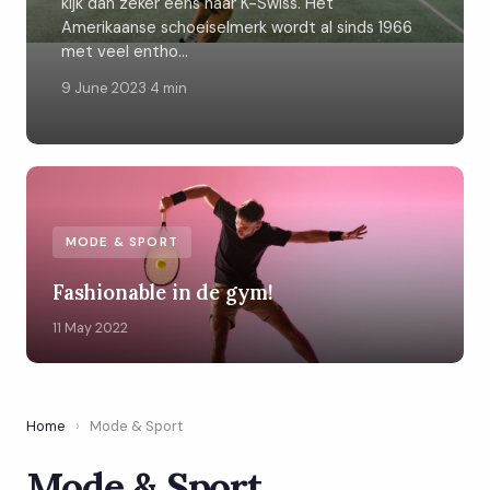
kijk dan zeker eens naar K-Swiss. Het
Amerikaanse schoeiselmerk wordt al sinds 1966
met veel entho...
9 June 2023
·
4 min
MODE & SPORT
Fashionable in de gym!
11 May 2022
Home
›
Mode & Sport
Mode & Sport