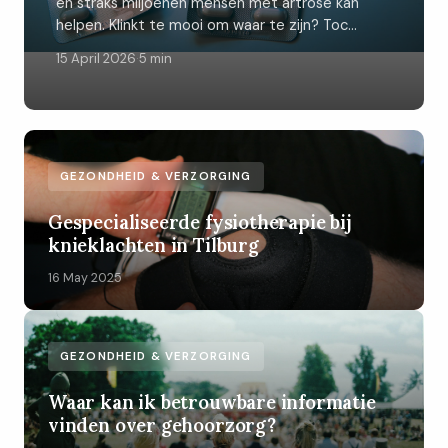
en straks miljoenen mensen met artrose kan
helpen. Klinkt te mooi om waar te zijn? Toc...
15 April 2026
·
5 min
GEZONDHEID & VERZORGING
Gespecialiseerde fysiotherapie bij
knieklachten in Tilburg
16 May 2025
GEZONDHEID & VERZORGING
Waar kan ik betrouwbare informatie
vinden over gehoorzorg?