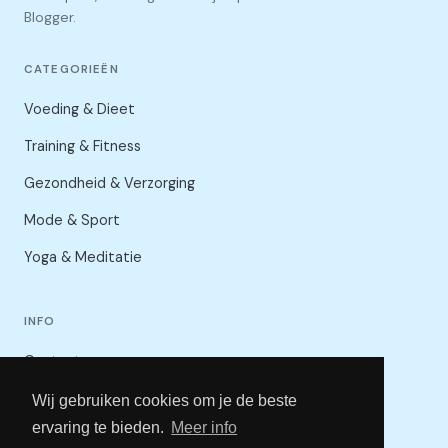
Blogger.
CATEGORIEËN
Voeding & Dieet
Training & Fitness
Gezondheid & Verzorging
Mode & Sport
Yoga & Meditatie
INFO
Contact
Privacybeleid
Wij gebruiken cookies om je de beste
ervaring te bieden.
Meer info
Voorwaarden