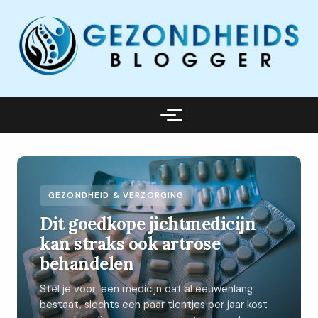
GEZONDHEID & VERZORGING
Dit goedkope jichtmedicijn
kan straks ook artrose
behandelen
Stel je voor: een medicijn dat al eeuwenlang
bestaat, slechts een paar tientjes per jaar kost