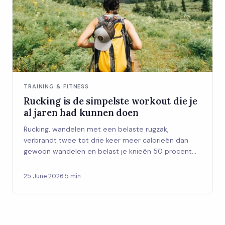
TRAINING & FITNESS
Rucking is de simpelste workout die je
al jaren had kunnen doen
Rucking, wandelen met een belaste rugzak,
verbrandt twee tot drie keer meer calorieën dan
gewoon wandelen en belast je knieën 50 procent
minder dan hardlopen. Zo begin je met deze
militaire trainingstrend.
25 June 2026
·
5 min