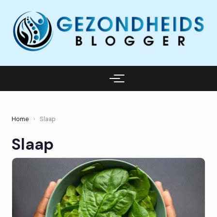
Home
›
Slaap
Slaap